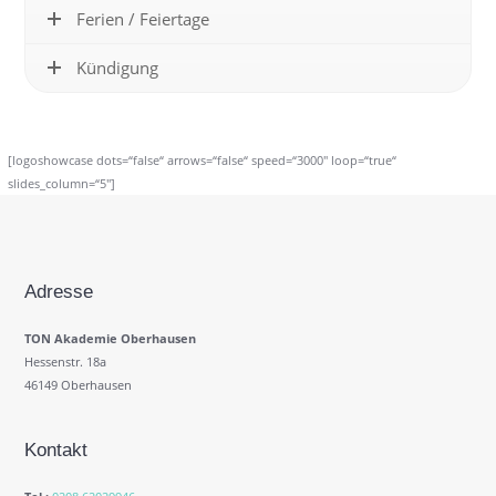
Ferien / Feiertage
Kündigung
[logoshowcase dots=“false“ arrows=“false“ speed=“3000″ loop=“true“
slides_column=“5″]
Adresse
TON Akademie Oberhausen
Hessenstr. 18a
46149 Oberhausen
Kontakt