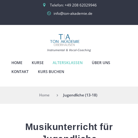
Telefon:
+49 208 62029946
info@ton-akademie.de
Instrumental & Vocal-Coaching
HOME
KURSE
ALTERSKLASSEN
ÜBER UNS
KONTAKT
KURS BUCHEN
Home
Jugendliche (13-18)
Musikunterricht für