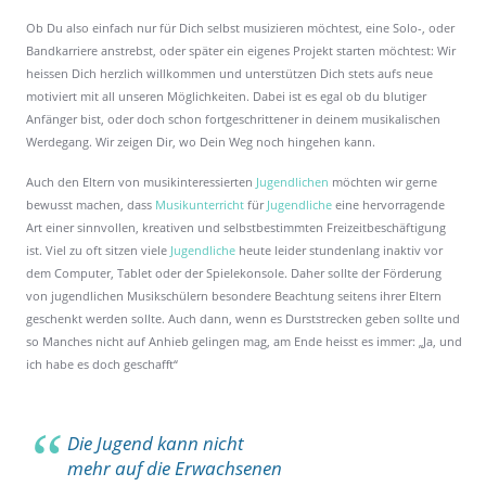
Ob Du also einfach nur für Dich selbst musizieren möchtest, eine Solo-, oder
Bandkarriere anstrebst, oder später ein eigenes Projekt starten möchtest: Wir
heissen Dich herzlich willkommen und unterstützen Dich stets aufs neue
motiviert mit all unseren Möglichkeiten. Dabei ist es egal ob du blutiger
Anfänger bist, oder doch schon fortgeschrittener in deinem musikalischen
Werdegang. Wir zeigen Dir, wo Dein Weg noch hingehen kann.
Auch den Eltern von musikinteressierten
Jugendlichen
möchten wir gerne
bewusst machen, dass
Musikunterricht
für
Jugendliche
eine hervorragende
Art einer sinnvollen, kreativen und selbstbestimmten Freizeitbeschäftigung
ist. Viel zu oft sitzen viele
Jugendliche
heute leider stundenlang inaktiv vor
dem Computer, Tablet oder der Spielekonsole. Daher sollte der Förderung
von jugendlichen Musikschülern besondere Beachtung seitens ihrer Eltern
geschenkt werden sollte. Auch dann, wenn es Durststrecken geben sollte und
so Manches nicht auf Anhieb gelingen mag, am Ende heisst es immer: „Ja, und
ich habe es doch geschafft“
Die Jugend kann nicht
mehr auf die Erwachsenen