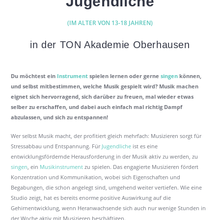
Jugendliche
(IM ALTER VON 13-18 JAHREN)
in der
TON Akademie Oberhausen
Du möchtest ein
Instrument
spielen lernen oder gerne
singen
können,
und selbst mitbestimmen, welche Musik gespielt wird? Musik machen
eignet sich hervorragend, sich darüber zu freuen, mal wieder etwas
selber zu erschaffen, und dabei auch einfach mal richtig Dampf
abzulassen, und sich zu entspannen
!
Wer selbst Musik macht, der profitiert gleich mehrfach: Musizieren sorgt für
Stressabbau und Entspannung. Für
Jugendliche
ist es eine
entwicklungsfördernde Herausforderung in der Musik aktiv zu werden, zu
singen
, ein
Musikinstrument
zu spielen. Das engagierte Musizieren fördert
Konzentration und Kommunikation, wobei sich Eigenschaften und
Begabungen, die schon angelegt sind, umgehend weiter vertiefen. Wie eine
Studio zeigt, hat es bereits enorme positive Auswirkung auf die
Gehirnentwicklung, wenn Heranwachsende sich auch nur wenige Stunden in
der Woche aktiv mit Musizieren beschäftigen.