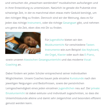
und versuchen die „erwachsen werdenden“ musikalischen aufzufangen und
in ihrer Entwicklung zu unterstützen. Natürlich ist gerade die Pubertät eine
schwierige Zeit, in der es manchmal eben etwas mehr Geduld benötigt, um
den richtigen Weg zu finden. Dennoch sind wir der Meinung, dass es für
jeden das richtige
Instrument
, oder die richtige
Gesangsart
gibt, und nehmen
uns gerne die Zeit, eben dies mit Dir zu finden.
Für
Jugendliche
bieten wir den
Musikunterricht
für verschiedene
Tasten-
Instrumente
wie zum Beispiel
das Keyboard
,
die Orgel
,
Klavier
oder auch das
E-Piano
,
sowie unseren
klassischen Gesangsunterricht
und das moderne
Vocal-
Coaching
an.
Dabei fördern wir jeden Schüler entsprechend seiner individuellen
Möglichkeiten. Unsere Coaches bauen jede einzelne
Kursstunde
nach den
jeweiligen Neigungen und Bedürfnissen, sowie der persönlichen
Lerngeschwindigkeit eines jeden einzelnen
Jugendlichen
neu auf. Der
private
Einzelunterricht
ist dabei exklusiv und individuell zugeschnitten, so dass die
Unterrichtsstunde alleine und damit sehr zielgerichtet und besonders effizient
genutzt werden kann.